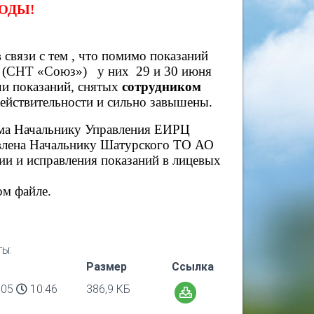
ОДЫ!
 связи с тем , что помимо показаний
й (СНТ «Союз») у них 29 и 30 июня
ачи показаний, снятых
сотрудником
действительности и сильно завышены.
ьма Начальнику Управления ЕИРЦ
авлена Начальнику Шатурского ТО АО
и и исправления показаний в лицевых
ом файле.
ы:
Размер
Ссылка
-05
10:46
386,9 КБ