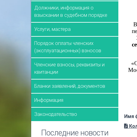
Должники, информация о
взыскании в судебном порядке
В
Услуги, мастера
п
Порядок оплаты членских
с
(эксплуатационных) взносов
«О
Членские взносы, реквизиты и
Мос
квитанции
Бланки заявлений, документов
Информация
Законодательство
Имя 
Кол
Последние новости