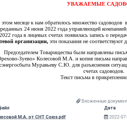
УВАЖАЕМЫЕ САДОВ
 этом месяце к нам обратилось множество садоводов в
ереданных 24 июня 2022 года управляющей компание
2022 года в лицевых счетах появилась запись о перед
етевой организации,
эти показания не соответствуют 
Председателем Товарищества были направлены пис
рехово-Зуево» Колесовой М.А. и копия письма напр
энергосбыта Муравьеву С.Ю. для разъяснения ситуаци
счетах садоводов.
Текст письма в прикрепленн
Вложенные документ
файл
Дата
есовой М.А. от СНТ Союз.pdf
2022-07